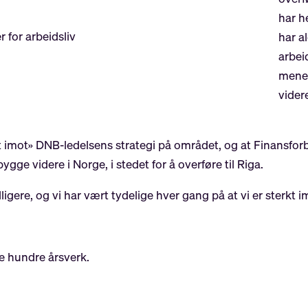
har h
 for arbeidsliv
har al
arbeid
mener
vider
lt imot» DNB-ledelsens strategi på området, og at Finansfor
ge videre i Norge, i stedet for å overføre til Riga.
idligere, og vi har vært tydelige hver gang på at vi er sterkt
ere hundre årsverk.