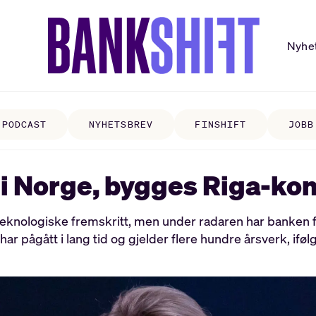
Nyhe
PODCAST
NYHETSBREV
FINSHIFT
JOBB
i Norge, bygges Riga-kon
ologiske fremskritt, men under radaren har banken flyt
har pågått i lang tid og gjelder flere hundre årsverk, ifø