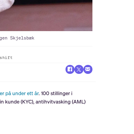
gen Skjelsbæk
shift
 på under ett år
. 100 stillinger i
 din kunde (KYC), antihvitvasking (AML)