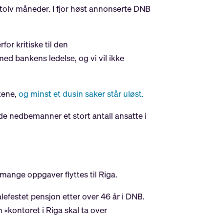
olv måneder. I fjor høst annonserte DNB
for kritiske til den
ed bankens ledelse, og vi vil ikke
tene,
og minst et dusin saker står uløst.
 de nedbemanner et stort antall ansatte i
mange oppgaver flyttes til Riga.
efestet pensjon etter over 46 år i DNB.
 «kontoret i Riga skal ta over