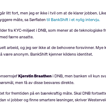
r litt fort, men jeg er ikke i tvil om at de klarer jobben. L
tryggere måte, sa Sørflaten
til BankShift i et nylig intervju.
ilder fra KYC-miljøet i DNB, som mener at de teknologiske
s med færre ansatte.
lt arbeid, og jeg ser ikke at de behovene forsvinner. Mye 
 å være anonym. BankShift kjenner kildens identitet.
onsernsjef
Kjerstin Braathen
i DNB, men banken vil kun sva
 spørsmål, men få av disse besvares direkte.
stet for fremtiden på en bærekraftig måte. Skal DNB fortse
dan vi jobber og finne smartere løsninger, skriver Westervel