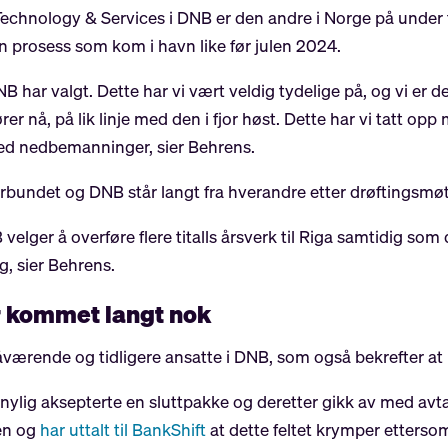
nology & Services i DNB er den andre i Norge på under t
en prosess som kom i havn like før julen 2024.
NB har valgt. Dette har vi vært veldig tydelige på, og vi er der
å, på lik linje med den i fjor høst. Dette har vi tatt opp m
ed nedbemanninger, sier Behrens.
rbundet og DNB står langt fra hverandre etter drøftingsmø
velger å overføre flere titalls årsverk til Riga samtidig som
g, sier Behrens.
r kommet langt nok
åværende og tidligere ansatte i DNB, som også bekrefter at 
ylig aksepterte en sluttpakke og deretter gikk av med avtal
gen og
har uttalt til BankShift
at dette feltet krymper ettersom