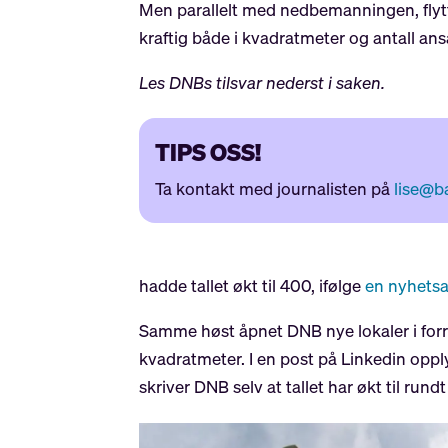
Men parallelt med nedbemanningen, flytt
kraftig både i kvadratmeter og antall ansat
Les DNBs tilsvar nederst i saken.
TIPS OSS!
Ta kontakt med journalisten på
lise@b
hadde tallet økt til 400, ifølge
en nyhetsa
Samme høst åpnet DNB nye lokaler i forr
kvadratmeter. I en post på Linkedin opplys
skriver DNB selv at tallet har økt til rund