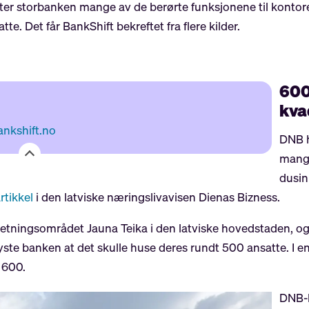
er storbanken mange av de berørte funksjonene til kontoret
te. Det får BankShift bekreftet fra flere kilder.
600
kva
ankshift.no
DNB h
mange
dusin
rtikkel
i den latviske næringslivavisen Dienas Bizness.
etningsområdet Jauna Teika i den latviske hovedstaden, og 
te banken at det skulle huse deres rundt 500 ansatte. I en f
t 600.
DNB-ko