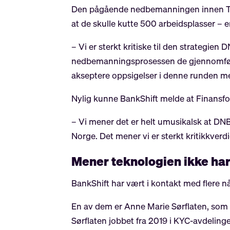
Den pågående nedbemanningen innen Tech
at de skulle kutte 500 arbeidsplasser – 
– Vi er sterkt kritiske til den strategien D
nedbemanningsprosessen de gjennomfører n
akseptere oppsigelser i denne runden m
Nylig kunne BankShift melde at Finansfo
– Vi mener det er helt umusikalsk at DNB 
Norge. Det mener vi er sterkt kritikkverdi
Mener teknologien ikke ha
BankShift har vært i kontakt med flere n
En av dem er Anne Marie Sørflaten, som n
Sørflaten jobbet fra 2019 i KYC-avdelin