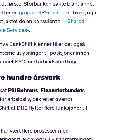
et første. Storbanken søkte blant annet
 etter en
gruppe HR-arbeidere
i byen, og i
t jaktet de en konsulent til
«Shared
ce Services»
.
 hva BankShift kjenner til er det også
 interne utlysninger til posisjoner innen
 annet KYC med arbeidssted Riga.
re hundre årsverk
kat
Pål Behrens
,
Finansforbundet
s
for arbeidsliv, bekrefter overfor
hift at DNB flytter flere funksjoner til
 har vært flere prosesser med
øringer til Riga, og vi i Finansforbundet