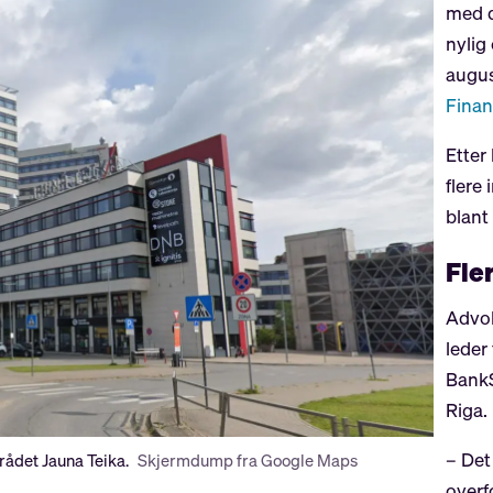
med d
nylig
augus
Finan
Etter
flere
blant
Fle
Advo
leder 
BankS
Riga.
– Det
rådet Jauna Teika.
Skjermdump fra Google Maps
overf