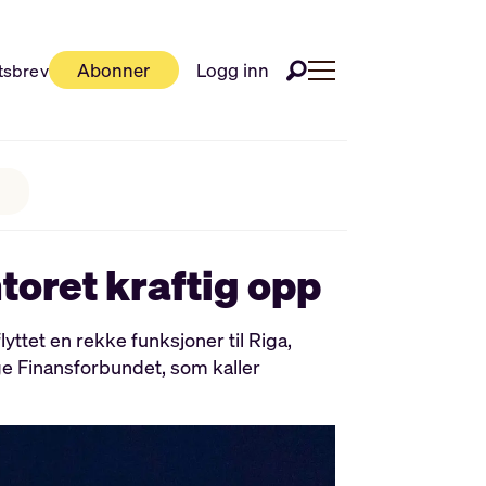
Abonner
Logg inn
tsbrev
toret kraftig opp
tet en rekke funksjoner til Riga,
lge Finansforbundet, som kaller