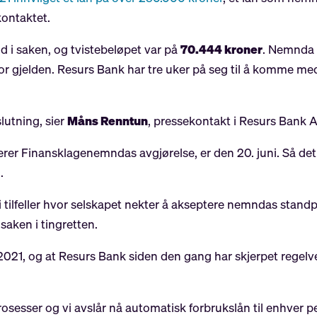
 kontaktet.
i saken, og tvistebeløpet var på
70.444 kroner
. Nemnda
 for gjelden. Resurs Bank har tre uker på seg til å komme m
lutning, sier
Måns Renntun
, pressekontakt i Resurs Bank 
terer Finansklagenemndas avgjørelse, er den 20. juni. Så det 
.
i tilfeller hvor selskapet nekter å akseptere nemndas standpu
aken i tingretten.
2021, og at Resurs Bank siden den gang har skjerpet regelv
rosesser og vi avslår nå automatisk forbrukslån til enhver p