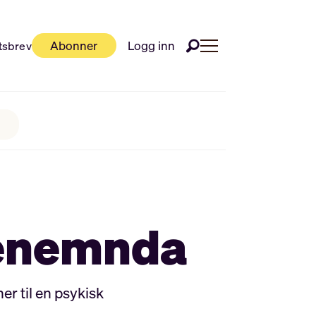
Abonner
Logg inn
tsbrev
r
genemnda
er til en psykisk