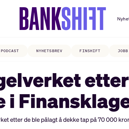
Nyhe
PODCAST
NYHETSBREV
FINSHIFT
JOBB
gelverket ette
e i Finanskla
et etter de ble pålagt å dekke tap på 70 000 kron