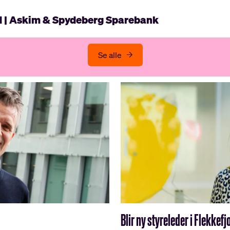
d | Askim & Spydeberg Sparebank
Se alle
Blir ny styreleder i Flekke