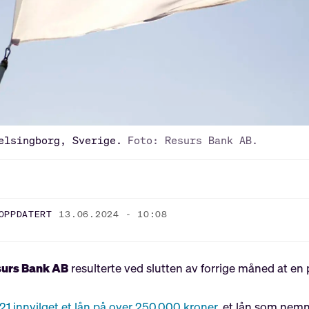
elsingborg, Sverige.
Foto: Resurs Bank AB.
OPPDATERT
13.06.2024 - 10:08
urs Bank AB
resulterte ved slutten av forrige måned at en
021 innvilget et lån på over 250.000 kroner
, et lån som nemn