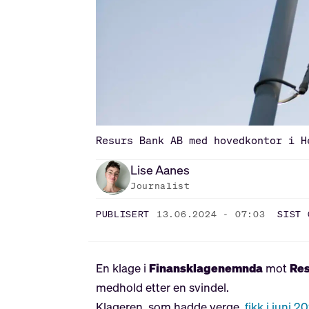
Resurs Bank AB med hovedkontor i H
Lise
Aanes
Journalist
PUBLISERT
13.06.2024 - 07:03
SIST 
En klage i
Finansklagenemnda
mot
Res
medhold etter en svindel.
Klageren, som hadde verge,
fikk i juni 2