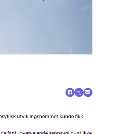
 psykisk utviklingshemmet kunde fikk
da fant «overveiende sannsynlig» at ikke