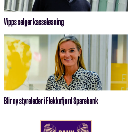
Vipps selger kasseløsning
Blir ny styreleder i Flekkefjord Sparebank