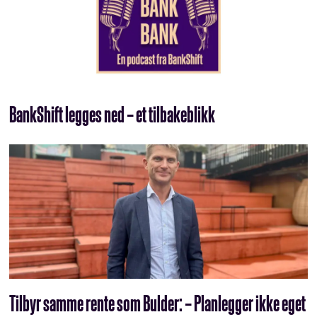
BankShift legges ned – et tilbakeblikk
Tilbyr samme rente som Bulder: – Planlegger ikke eget