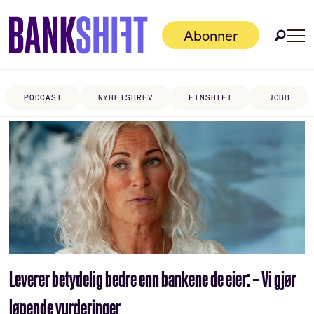
Abonner
PODCAST
NYHETSBREV
FINSHIFT
JOBB
Tag:
effektivisering
Leverer betydelig bedre enn bankene de eier: – Vi gjør
løpende vurderinger