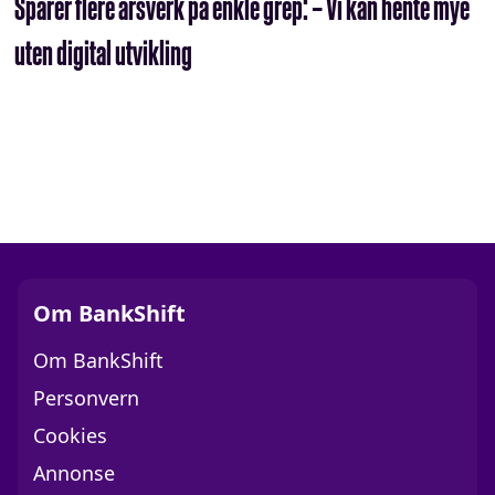
Sparer flere årsverk på enkle grep: – Vi kan hente mye
uten digital utvikling
Om BankShift
Om BankShift
Personvern
Cookies
Annonse