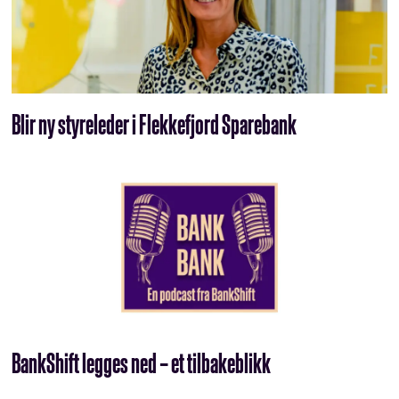
Blir ny styreleder i Flekkefjord Sparebank
BankShift legges ned – et tilbakeblikk