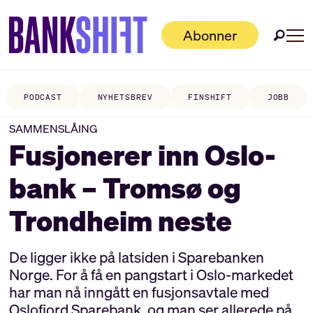
Abonner
PODCAST
NYHETSBREV
FINSHIFT
JOBB
SAMMENSLÅING
Fusjonerer inn Oslo-
bank – Tromsø og
Trondheim neste
De ligger ikke på latsiden i Sparebanken
Norge. For å få en pangstart i Oslo-markedet
har man nå inngått en fusjonsavtale med
Oslofjord Sparebank, og man ser allerede på