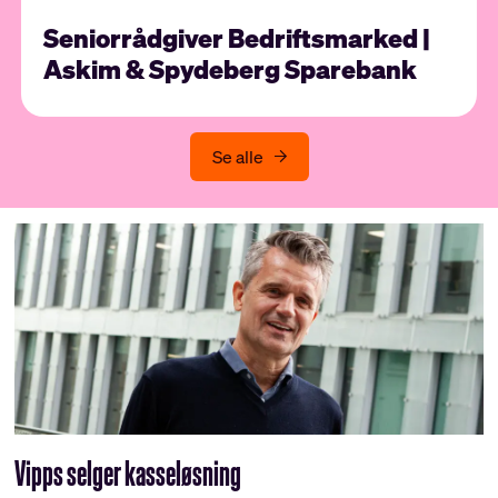
Seniorrådgiver Bedriftsmarked |
Askim & Spydeberg Sparebank
Se alle
Vipps selger kasseløsning