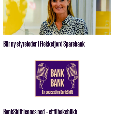
Blir ny styreleder i Flekkefjord Sparebank
BankShift legges ned – et tilbakeblikk