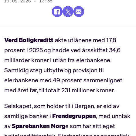
19.02.2026 - 13:55
Verd Boligkreditt
økte utlånene med 17,8
prosent i 2025 og hadde ved årsskiftet 34,6
milliarder kroner i utlån fra eierbankene.
Samtidig steg utbytte og provisjon til
eierbankene med 49 prosent sammenlignet
med året før, til totalt 231 millioner kroner.
Selskapet, som holder til i Bergen, er eid av
samtlige banker i
Frendegruppen
, med unntak
av
Sparebanken Norg
e som har sitt eget
boligkredittforetak. Eierbankene er geografisk