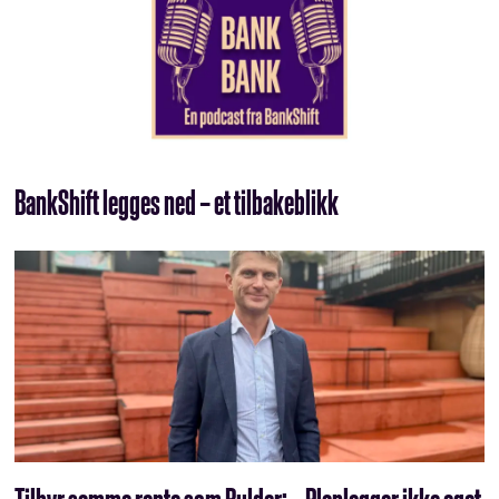
BankShift legges ned – et tilbakeblikk