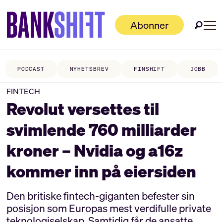
Abonner
PODCAST
NYHETSBREV
FINSHIFT
JOBB
FINTECH
Revolut versettes til
svimlende 760 milliarder
kroner – Nvidia og a16z
kommer inn på eiersiden
Den britiske fintech-giganten befester sin
posisjon som Europas mest verdifulle private
teknologiselskap. Samtidig får de ansatte