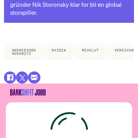
gründer Nik Storonsky klar for bli en global
storspiller.
ANDREESSEN
NVIDIA
REVOLUT
VERDIVURD
HOROWITZ