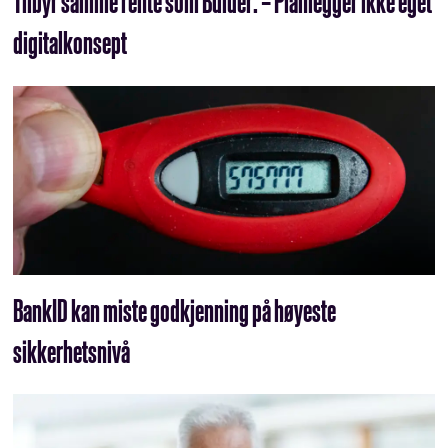
Tilbyr samme rente som Bulder: – Planlegger ikke eget
digitalkonsept
BankID kan miste godkjenning på høyeste
sikkerhetsnivå