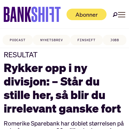
Abonner
PODCAST
NYHETSBREV
FINSHIFT
JOBB
RESULTAT
Rykker opp i ny
divisjon: – Står du
stille her, så blir du
irrelevant ganske fort
Romerike Sparebank har doblet størrelsen på