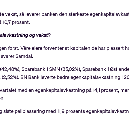
te vekst, så leverer banken den sterkeste egenkapitalavkas
 10,7 prosent.
lavkastning og vekst?
 først. Våre eiere forventer at kapitalen de har plassert 
 svarer Samdal.
 (42,48%), Sparebank 1 SMN (35,02%), Sparebank 1 Østland
 (2,52%). BN Bank leverte bedre egenkapitalavkastning i 2
kvartalet med en egenkapitalavkastning på 14,1 prosent, me
en.
g siste pallplassering med 11,9 prosents egenkapitalavkastn