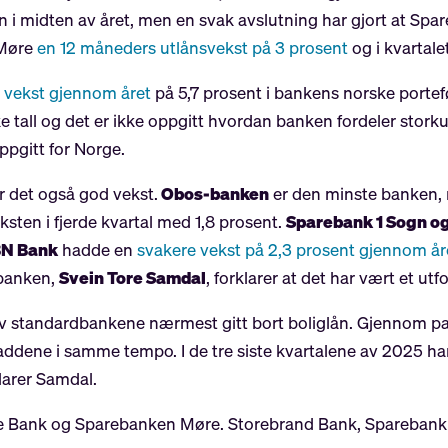
n i midten av året, men en svak avslutning har gjort at Spar
 Møre
en 12 måneders utlånsvekst på 3 prosent
og i kvartale
 vekst gjennom året
på 5,7 prosent i bankens norske portefø
ke tall og det er ikke oppgitt hvordan banken fordeler sto
ppgitt for Norge.
er det også god vekst.
Obos-banken
er den minste banken
ten i fjerde kvartal med 1,8 prosent.
Sparebank 1 Sogn o
N Bank
hadde en
svakere vekst på 2,3 prosent gjennom år
 banken,
Svein Tore Samdal
, forklarer at det har vært et utf
 av standardbankene nærmest gitt bort boliglån. Gjennom 
addene i samme tempo. I de tre siste kvartalene av 2025 ha
klarer Samdal.
ke Bank og Sparebanken Møre. Storebrand Bank, Sparebank