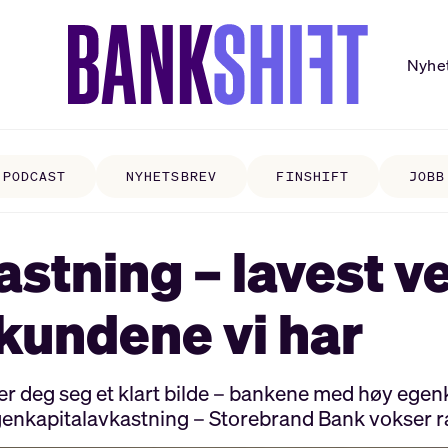
Nyhe
PODCAST
NYHETSBREV
FINSHIFT
JOBB
stning – lavest ve
 kundene vi har
ner deg seg et klart bilde – bankene med høy egenk
genkapitalavkastning – Storebrand Bank vokser r