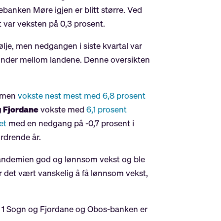
ebanken Møre igjen er blitt større. Ved
t var veksten på 0,3 prosent.
lje, men nedgangen i siste kvartal var
rkunder mellom landene. Denne oversikten
, men
vokste nest mest med 6,8 prosent
g Fjordane
vokste med
6,1 prosent
et
med en nedgang på -0,7 prosent i
ordrende år.
pandemien god og lønnsom vekst og ble
r det vært vanskelig å få lønnsom vekst,
 1 Sogn og Fjordane og Obos-banken er