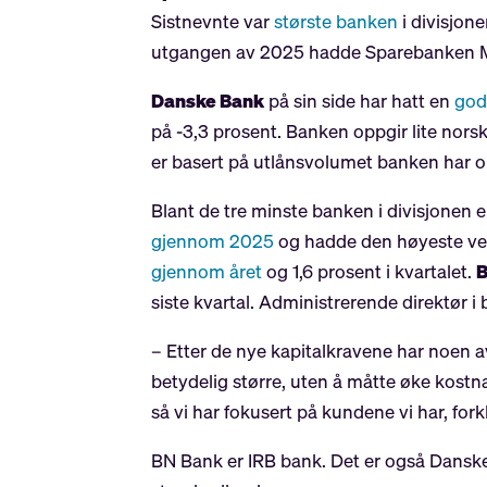
Sistnevnte var
største banken
i divisjone
utgangen av 2025 hadde Sparebanken
Danske Bank
på sin side har hatt en
god
på -3,3 prosent. Banken oppgir lite nors
er basert på utlånsvolumet banken har o
Blant de tre minste banken i divisjonen 
gjennom 2025
og hadde den høyeste veks
gjennom året
og 1,6 prosent i kvartalet.
B
siste kvartal. Administrerende direktør i
– Etter de nye kapitalkravene har noen
betydelig større, uten å måtte øke kostn
så vi har fokusert på kundene vi har, for
BN Bank er IRB bank. Det er også Dans