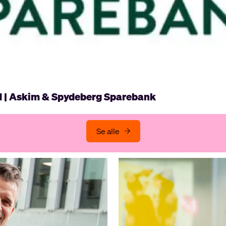
d | Askim & Spydeberg Sparebank
Se alle