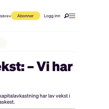
Abonner
Logg inn
tsbrev
kst: – Vi har
apitalavkastning har lav vekst i
askest.