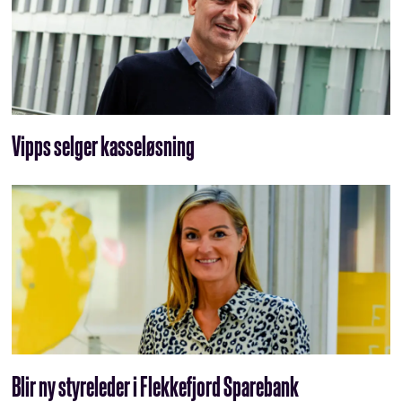
Vipps selger kasseløsning
Blir ny styreleder i Flekkefjord Sparebank