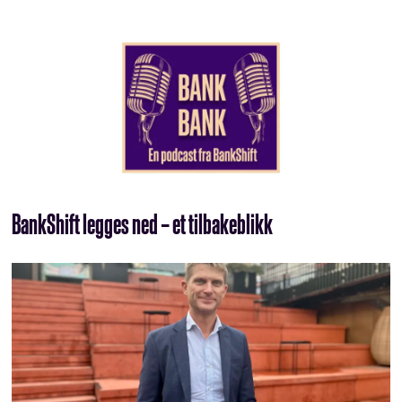
BankShift legges ned – et tilbakeblikk