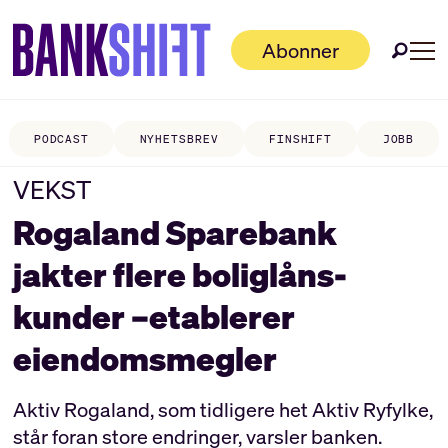
Abonner
PODCAST
NYHETSBREV
FINSHIFT
JOBB
VEKST
Rogaland Sparebank
jakter flere boliglåns­
kunder –etablerer
eiendomsmegler
Aktiv Rogaland, som tidligere het Aktiv Ryfylke,
står foran store endringer, varsler banken.