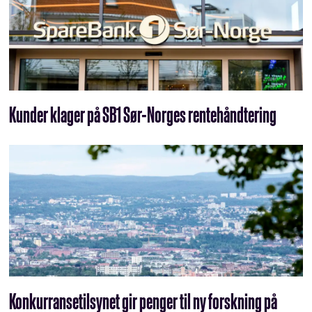
Kunder klager på SB1 Sør-Norges rentehåndtering
Konkurransetilsynet gir penger til ny forskning på