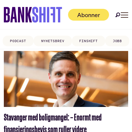
Abonner
PODCAST
NYHETSBREV
FINSHIFT
JOBB
Tag:
privatmarked
Stavanger med boligmangel: – Enormt med
finansieringsbevis som ruller videre