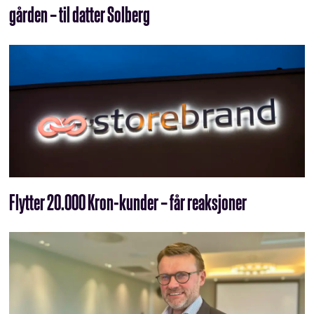
gården – til datter Solberg
Flytter 20.000 Kron-kunder – får reaksjoner