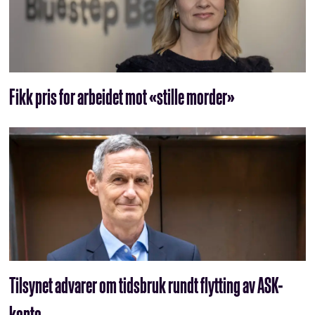
Fikk pris for arbeidet mot «stille morder»
Tilsynet advarer om tidsbruk rundt flytting av ASK-
konto