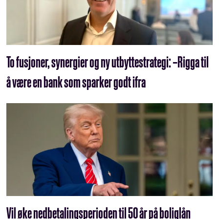
To fusjoner, synergier og ny utbyttestrategi: –Rigga til
å være en bank som sparker godt ifra
Vil øke nedbetalingsperioden til 50 år på boliglån