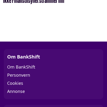
ikke Finanstilsynet strammer inn
Om BankShift
Om BankShift
Personvern
Cookies
Annonse