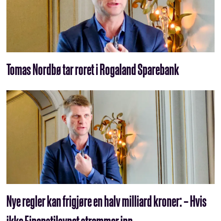
Tomas Nordbø tar roret i Rogaland Sparebank
Nye regler kan frigjøre en halv milliard kroner: – Hvis