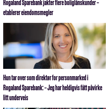
Rogaland Sparebank jakter flere boliglåns­kunder –
etablerer eiendomsmegler
Hun tar over som direktør for personmarked i
Rogaland Sparebank: – Jeg har heldigvis fått påvirke
litt underveis