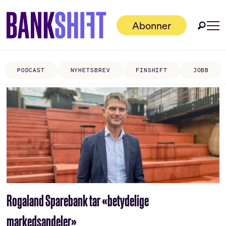
Abonner
PODCAST
NYHETSBREV
FINSHIFT
JOBB
Tag:
tomas
nordbø
Rogaland Sparebank tar «betydelige
markedsandeler»