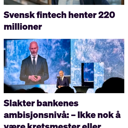
Svensk fintech henter 220
millioner
Slakter bankenes
ambisjons­nivå: – Ikke nok å
være kretsmester eller