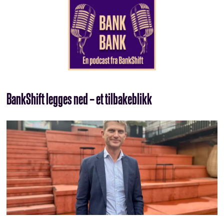
BankShift legges ned – et tilbakeblikk