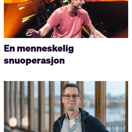
En menneskelig
snuoperasjon