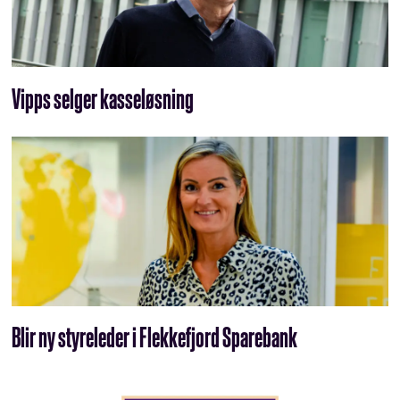
Vipps selger kasseløsning
Blir ny styreleder i Flekkefjord Sparebank