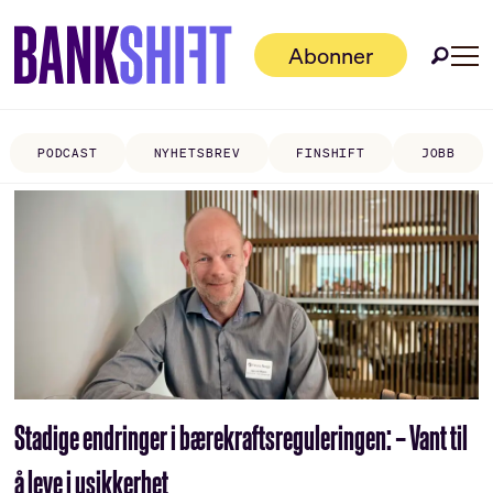
Abonner
PODCAST
NYHETSBREV
FINSHIFT
JOBB
Tag:
bærekraftsrapportering
Stadige endringer i bærekrafts­­reguleringen: – Vant til
å leve i usikkerhet