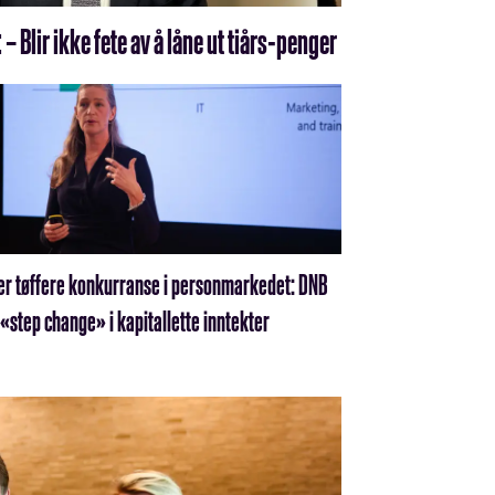
– Blir ikke fete av å låne ut tiårs-penger
er tøffere konkurranse i personmarkedet: DNB
«step change» i kapitallette inntekter