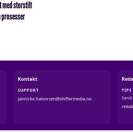
t med storstilt
e prosesser
Kontakt
Reda
SUPPORT
TIPS
Send 
jannicke.halvorsen@shiftermedia.no
reda