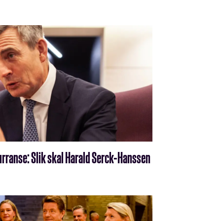
urranse: Slik skal Harald Serck-Hanssen