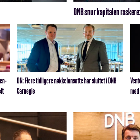
DNB snur kapitalen raskere: 
den-
DN: Flere tidligere nøkkelansatte har sluttet i DNB
Vent
lt
Carnegie
med 