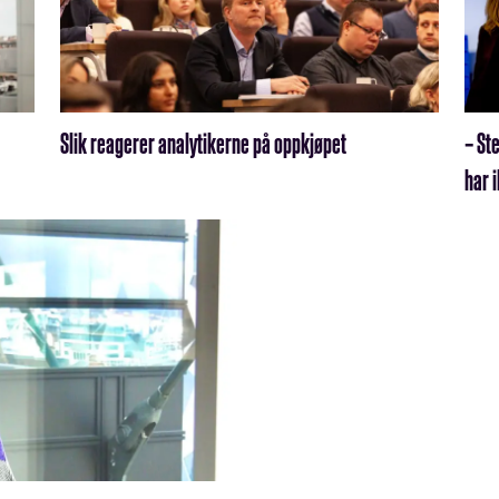
Slik reagerer analytikerne på oppkjøpet
– St
har 