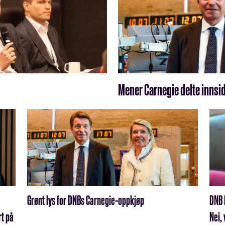
Mener Carnegie delte innsi
Grønt lys for DNBs Carnegie-oppkjøp
DNB 
rt på
Nei, 