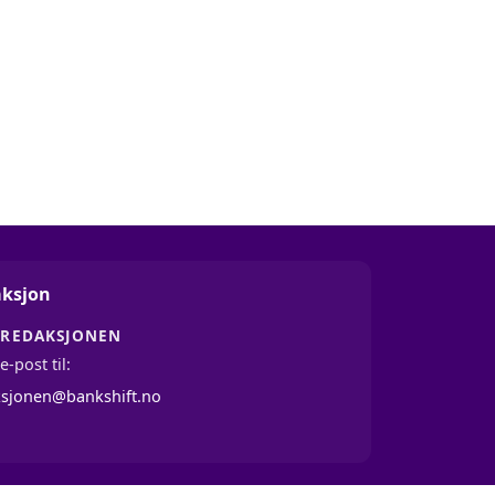
ksjon
 REDAKSJONEN
e-post til:
ksjonen@bankshift.no