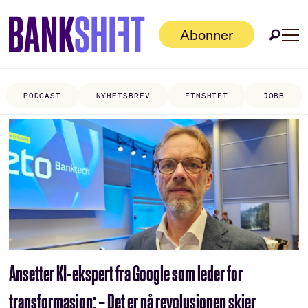
Abonner
PODCAST
NYHETSBREV
FINSHIFT
JOBB
Tag:
google
Ansetter KI-ekspert fra Google som leder for
transformasjon: – Det er nå revolusjonen skjer