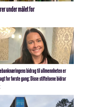
rer under målet for
ebanknæringens bidrag til allmennheten er
agt for første gang: Disse stiftelsene bidrar
t