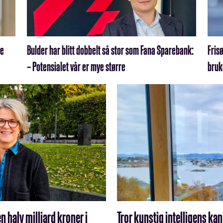
ne
Bulder har blitt dobbelt så stor som Fana Sparebank:
Fris
– Potensialet vår er mye større
bruk
 halv milliard kroner i
Tror kunstig intelligens kan