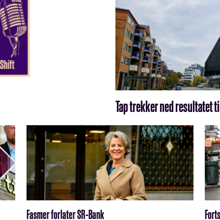
Tap trekker ned resultatet t
Fasmer forlater SR-Bank
Fort