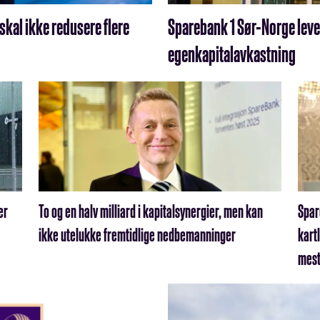
 skal ikke redusere flere
Sparebank 1 Sør-Norge leve
egenkapitalavkastning
er
To og en halv milliard i kapitalsynergier, men kan
Spar
ikke utelukke fremtidlige nedbemanninger
kartl
mes