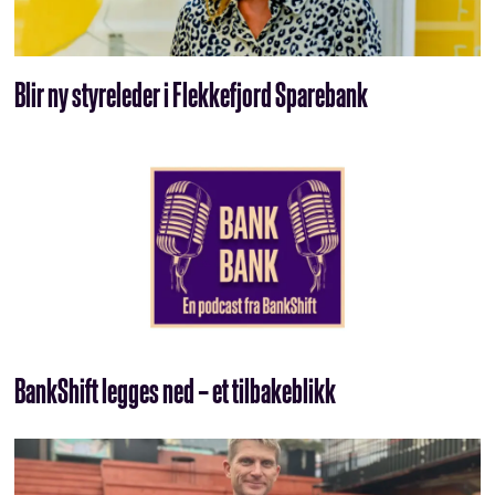
Blir ny styreleder i Flekkefjord Sparebank
BankShift legges ned – et tilbakeblikk