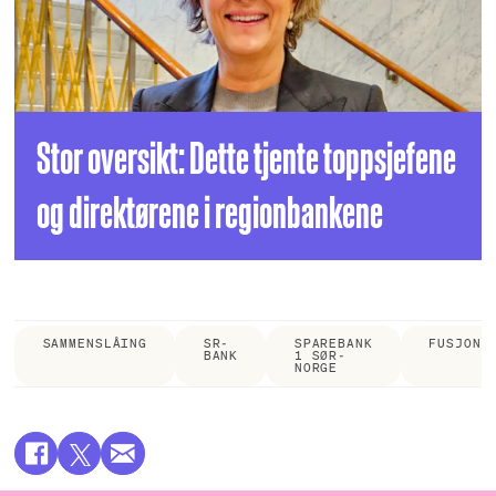
Stor oversikt: Dette tjente toppsjefene
og direktørene i regionbankene
SAMMENSLÅING
SR-
SPAREBANK
FUSJON
BANK
1 SØR-
NORGE