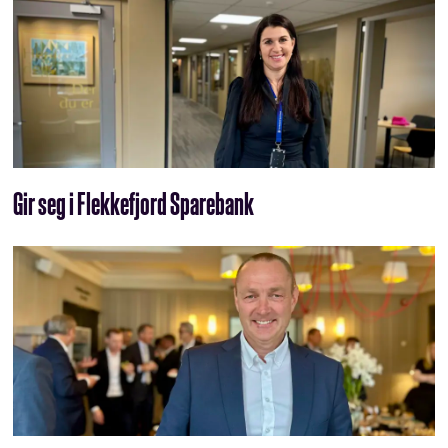
Gir seg i Flekkefjord Sparebank