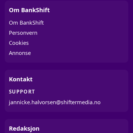
Om BankShift
Om BankShift
Personvern
Cookies
Annonse
Kontakt
SUPPORT
jannicke.halvorsen@shiftermedia.no
Redaksjon