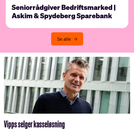
Seniorrådgiver Bedriftsmarked |
Askim & Spydeberg Sparebank
Se alle
Vipps selger kasseløsning