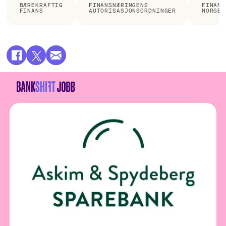
BÆREKRAFTIG
FINANSNÆRINGENS
FINANS
FINANS
AUTORISASJONSORDNINGER
NORGE