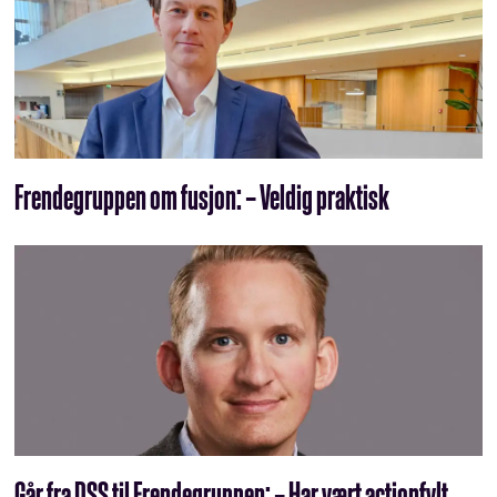
Frendegruppen om fusjon: – Veldig praktisk
Går fra DSS til Frendegruppen: – Har vært actionfylt