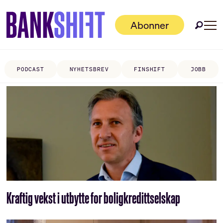
Abonner
PODCAST
NYHETSBREV
FINSHIFT
JOBB
Tag:
frendegruppen
Kraftig vekst i utbytte for boligkredittselskap