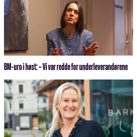
BM-uro i høst: – Vi var redde for underleverandørene