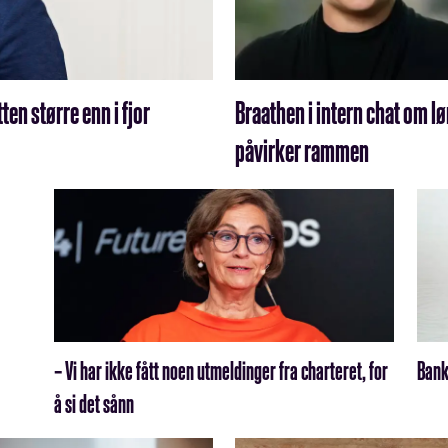
en større enn i fjor
Braathen i intern chat om l
påvirker rammen
– Vi har ikke fått noen utmeldinger fra charteret, for
Bank
å si det sånn