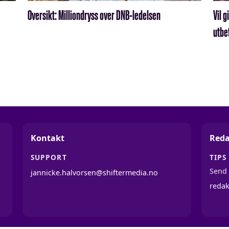
Oversikt: Milliondryss over DNB-ledelsen
Vil g
utbe
Kontakt
Reda
SUPPORT
TIPS
Send 
jannicke.halvorsen@shiftermedia.no
reda