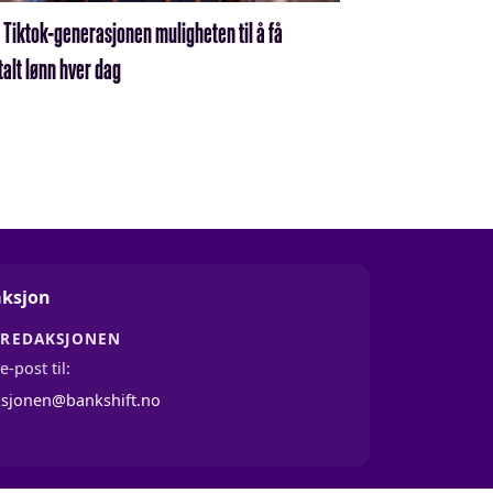
i Tiktok-generasjonen muligheten til å få
talt lønn hver dag
ksjon
 REDAKSJONEN
e-post til:
ksjonen@bankshift.no