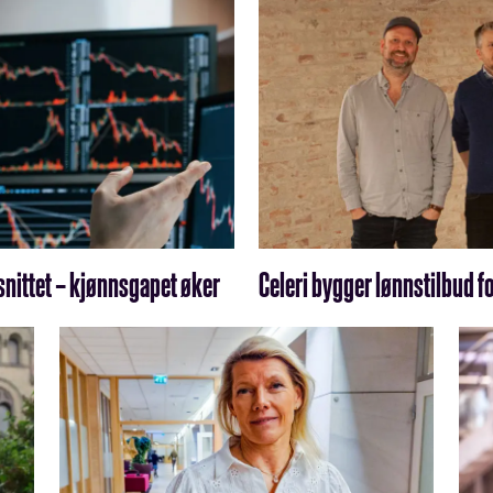
snittet – kjønnsgapet øker
Celeri bygger lønnstilbud 