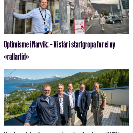
Optimisme i Narvik: – Vi står i startgropa for ei ny
«rallartid»