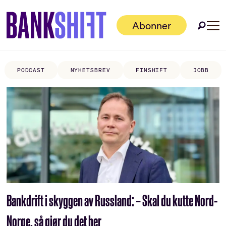
Abonner
PODCAST
NYHETSBREV
FINSHIFT
JOBB
Tag:
narvik
Bankdrift i skyggen av Russland: – Skal du kutte Nord-
Norge, så gjør du det her