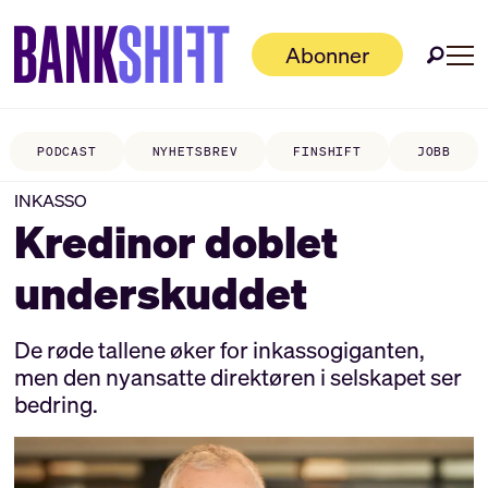
Abonner
PODCAST
NYHETSBREV
FINSHIFT
JOBB
INKASSO
Kredinor doblet
underskuddet
De røde tallene øker for inkassogiganten,
men den nyansatte direktøren i selskapet ser
bedring.