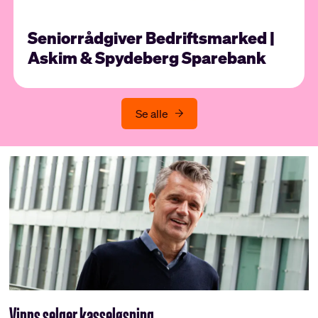
Seniorrådgiver Bedriftsmarked |
Askim & Spydeberg Sparebank
Se alle
Vipps selger kasseløsning