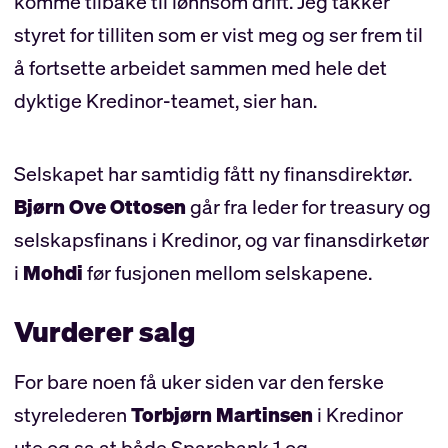
komme tilbake til lønnsom drift. Jeg takker
styret for tilliten som er vist meg og ser frem til
å fortsette arbeidet sammen med hele det
dyktige Kredinor-teamet, sier han.
Selskapet har samtidig fått ny finansdirektør.
Bjørn Ove Ottosen
går fra leder for treasury og
selskapsfinans i Kredinor, og var finansdirketør
i
Mohdi
før fusjonen mellom selskapene.
Vurderer salg
For bare noen få uker siden var den ferske
styrelederen
Torbjørn Martinsen
i Kredinor
ute og sa at både Sparebank 1 og