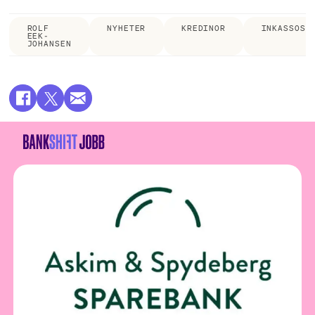
ROLF
NYHETER
KREDINOR
INKASSOSE
EEK-
JOHANSEN