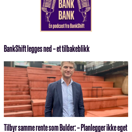
BankShift legges ned – et tilbakeblikk
Tilbyr samme rente som Bulder: – Planlegger ikke eget