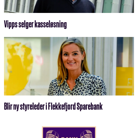
Vipps selger kasseløsning
Blir ny styreleder i Flekkefjord Sparebank