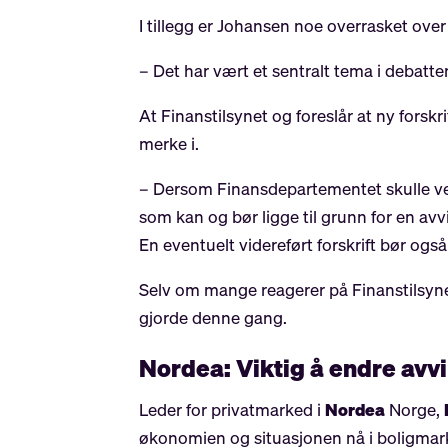
I tillegg er Johansen noe overrasket over a
– Det har vært et sentralt tema i debatt
At Finanstilsynet og foreslår at ny forsk
merke i.
– Dersom Finansdepartementet skulle velg
som kan og bør ligge til grunn for en a
En eventuelt videreført forskrift bør ogs
Selv om mange reagerer på Finanstilsynets
gjorde denne gang.
Nordea: Viktig å endre avv
Leder for privatmarked i
Nordea
Norge,
økonomien og situasjonen nå i boligmar