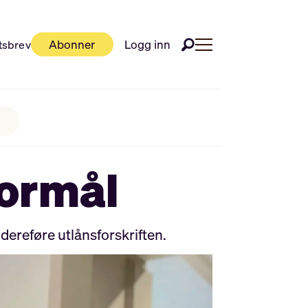
Abonner
Logg inn
tsbrev
formål
dereføre utlånsforskriften.