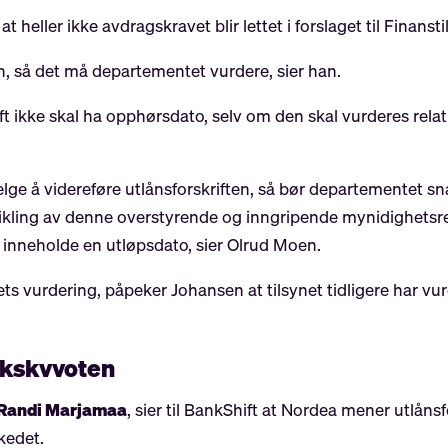
t heller ikke avdragskravet blir lettet i forslaget til Finansti
en, så det må departementet vurdere, sier han.
rift ikke skal ha opphørsdato, selv om den skal vurderes rela
e å videreføre utlånsforskriften, så bør departementet snarl
vvikling av denne overstyrende og inngripende mynidighetsr
å inneholde en utløpsdato, sier Olrud Moen.
 vurdering, påpeker Johansen at tilsynet tidligere har vurde
ikskvvoten
Randi Marjamaa
, sier til BankShift at Nordea mener utlåns
kedet.