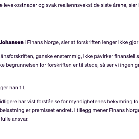
vekostnader og svak reallønnsvekst de siste årene, sier
k Johansen
i Finans Norge, sier at forskriften lenger ikke gjør
lånsforskriften, ganske enstemmig, ikke påvirker finansiell sta
 begrunnelsen for forskriften er til stede, så ser vi ingen gru
ger han til.
tidligere har vist forståelse for myndighetenes bekymring for
elastning er premisset endret. I tillegg mener Finans Norge
ulle ansvar.