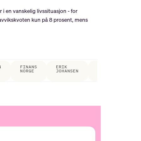
i en vanskelig livssituasjon - for
er avvikskvoten kun på 8 prosent, mens
N
FINANS
ERIK
KARI
REG
NORGE
JOHANSEN
OLRUD
MOEN