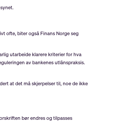
lsynet.
tivt ofte, biter også Finans Norge seg
ig utarbeide klarere kriterier for hva
eguleringen av bankenes utlånspraksis.
rt at det må skjerpelser til, noe de ikke
forskriften bør endres og tilpasses