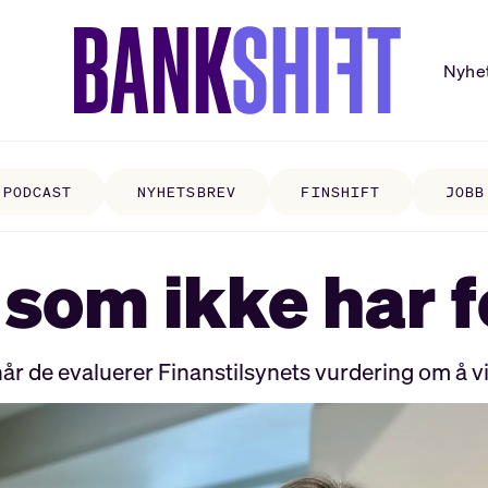
Nyhe
PODCAST
NYHETSBREV
FINSHIFT
JOBB
l som ikke har 
år de evaluerer Finanstilsynets vurdering om å vi