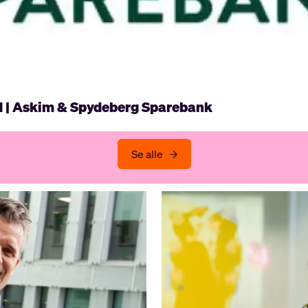
d | Askim & Spydeberg Sparebank
Se alle