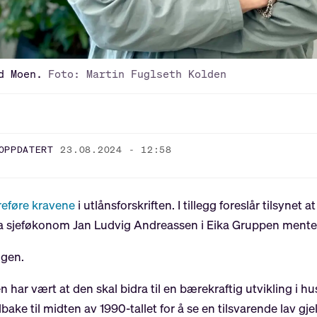
d Moen.
Foto: Martin Fuglseth Kolden
OPPDATERT
23.08.2024 - 12:58
ereføre kravene
i utlånsforskriften. I tillegg foreslår tilsynet a
, da sjeføkonom Jan Ludvig Andreassen i Eika Gruppen mente 
ngen.
ar vært at den skal bidra til en bærekraftig utvikling i h
lbake til midten av 1990-tallet for å se en tilsvarende lav gj