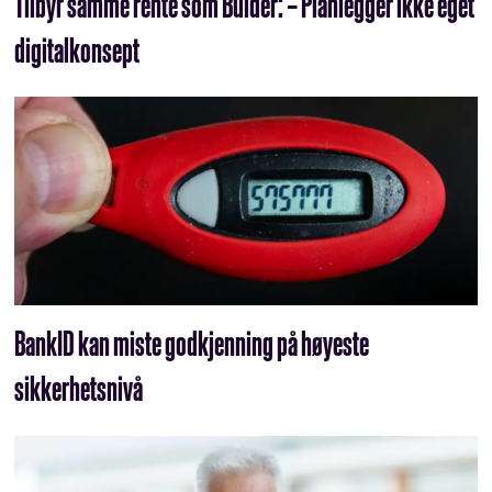
Tilbyr samme rente som Bulder: – Planlegger ikke eget
digitalkonsept
BankID kan miste godkjenning på høyeste
sikkerhetsnivå