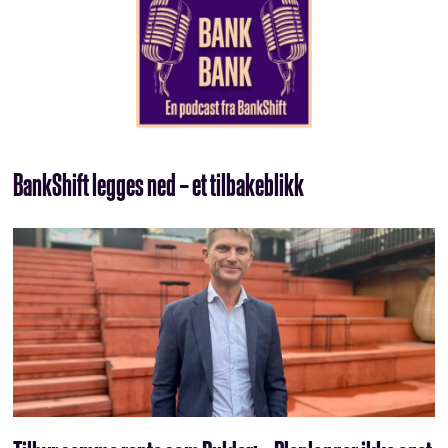
BankShift legges ned – et tilbakeblikk