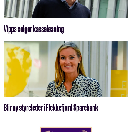
Vipps selger kasseløsning
Blir ny styreleder i Flekkefjord Sparebank