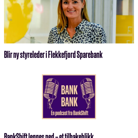
Blir ny styreleder i Flekkefjord Sparebank
BankShift legges ned – et tilbakeblikk