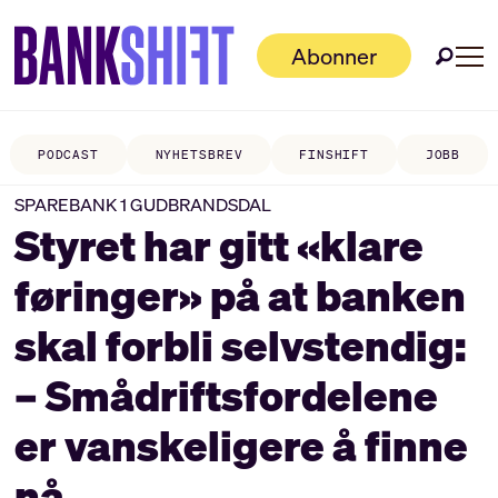
Abonner
PODCAST
NYHETSBREV
FINSHIFT
JOBB
SPAREBANK 1 GUDBRANDSDAL
Styret har gitt «klare
føringer» på at banken
skal forbli selvstendig:
– Smådrifts­fordelene
er vanskeligere å finne
nå