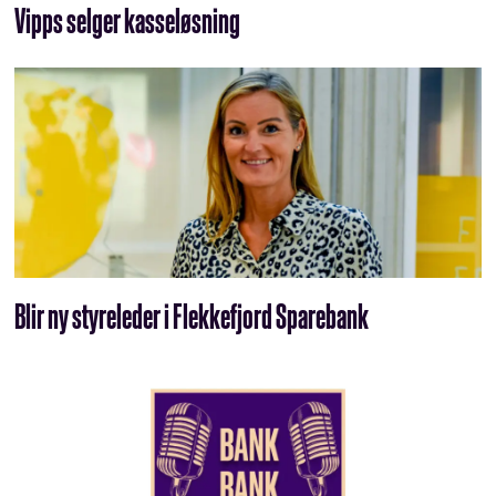
Vipps selger kasseløsning
Blir ny styreleder i Flekkefjord Sparebank