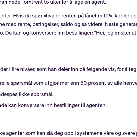
an nede i omtrent to uker for å lage en agent.
enter. Hvis du spør «hva er renten på lånet mitt?», kobler 
ne med rente, betingelser, saldo og så videre. Neste gener
. Du kan og konversere inn bestillinger: “Hei, jeg ønsker at
 i fire nivåer, som han deler inn på følgende vis, for å teg
erelle spørsmål som utgjør mer enn 50 prosent av alle henv
ndespesifikke spørsmål.
nde kan konversere inn bestillinger til agenten.
kke agenter som kan slå deg opp i systemene våre og svare p