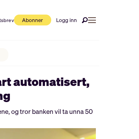
Abonner
Logg inn
tsbrev
rt automatisert,
ng
ne, og tror banken vil ta unna 50