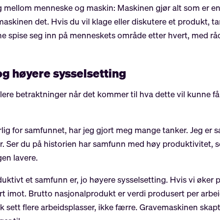
ling mellom menneske og maskin: Maskinen gjør alt som er enk
ar maskinen det. Hvis du vil klage eller diskutere et produkt,
ene spise seg inn på menneskets område etter hvert, med rå
og høyere sysselsetting
ere betraktninger når det kommer til hva dette vil kunne få
årlig for samfunnet, har jeg gjort meg mange tanker. Jeg er 
tur. Ser du på historien har samfunn med høy produktivitet,
gen lavere.
duktivt et samfunn er, jo høyere sysselsetting. Hvis vi øker 
tvert imot. Brutto nasjonalprodukt er verdi produsert per arb
risk sett flere arbeidsplasser, ikke færre. Gravemaskinen ska