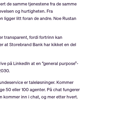
 levert de samme tjenestene fra de samme
evelsen og hurtigheten. Fra
n ligger litt foran de andre. Noe Rustan
r transparent, fordi fortrinn kan
er at Storebrand Bank har kikket en del
rive på LinkedIn at en “general purpose”-
2030.
 kundeservice er taleløsninger. Kommer
e 50 eller 100 agenter. På chat fungerer
m kommer inn i chat, og mer etter hvert.