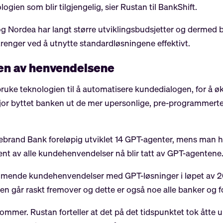
logien som blir tilgjengelig, sier Rustan til BankShift.
 Nordea har langt større utviklingsbudsjetter og dermed b
renger ved å utnytte standardløsningene effektivt.
ten av henvendelsene
uke teknologien til å automatisere kundedialogen, for å øk
or byttet banken ut de mer upersonlige, pre-programmerte
brand Bank foreløpig utviklet 14 GPT-agenter, mens man har
sent av alle kundehenvendelser nå blir tatt av GPT-agentene
ommende kundehenvendelser med GPT-løsninger i løpet av 20
 går raskt fremover og dette er også noe alle banker og for
r sommer. Rustan forteller at det på det tidspunktet tok åtte