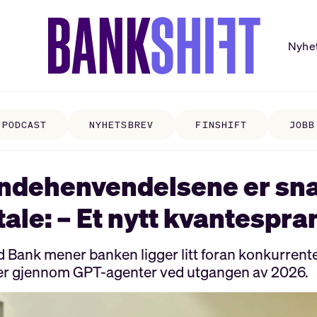
Nyhe
PODCAST
NYHETSBREV
FINSHIFT
JOBB
ndehenvendelsene er sna
tale: – Et nytt kvantespra
 Bank mener banken ligger litt foran konkurrente
er gjennom GPT-agenter ved utgangen av 2026.