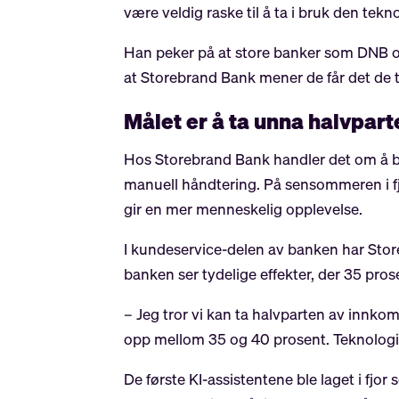
være veldig raske til å ta i bruk den tekno
Han peker på at store banker som DNB og
at Storebrand Bank mener de får det de t
Målet er å ta unna halvpar
Hos Storebrand Bank handler det om å br
manuell håndtering. På sensommeren i fj
gir en mer menneskelig opplevelse.
I kundeservice-delen av banken har Store
banken ser tydelige effekter, der 35 pro
– Jeg tror vi kan ta halvparten av innk
opp mellom 35 og 40 prosent. Teknologien
De første KI-assistentene ble laget i fjo