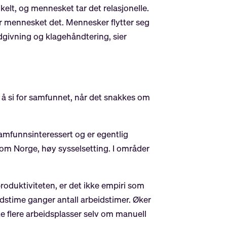
elt, og mennesket tar det relasjonelle.
 tar mennesket det. Mennesker flytter seg
dgivning og klagehåndtering, sier
 å si for samfunnet, når det snakkes om
samfunnsinteressert og er egentlig
 som Norge, høy sysselsetting. I områder
produktiviteten, er det ikke empiri som
eidstime ganger antall arbeidstimer. Øker
pte flere arbeidsplasser selv om manuell