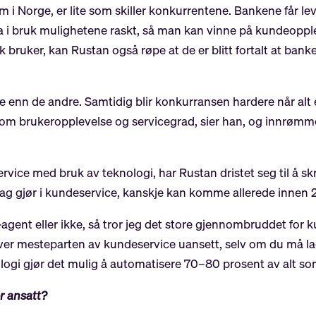
 som i Norge, er lite som skiller konkurrentene. Bankene får
 ta i bruk mulighetene raskt, så man kan vinne på kundeoppl
ruker, kan Rustan også røpe at de er blitt fortalt at banke
e enn de andre. Samtidig blir konkurransen hardere når alt e
e om brukeropplevelse og servicegrad, sier han, og innrømm
vice med bruk av teknologi, har Rustan dristet seg til å sk
dag gjør i kundeservice, kanskje kan komme allerede innen 
-agent eller ikke, så tror jeg det store gjennombruddet for
ver mesteparten av kundeservice uansett, selv om du må lag
logi gjør det mulig å automatisere 70–80 prosent av alt so
r ansatt?