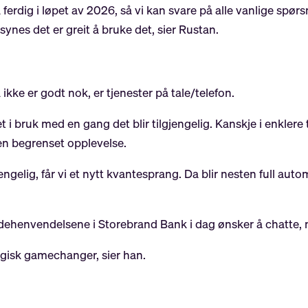
 få ferdig i løpet av 2026, så vi kan svare på alle vanlige spør
synes det er greit å bruke det, sier Rustan.
kke er godt nok, er tjenester på tale/telefon.
det i bruk med en gang det blir tilgjengelig. Kanskje i enkle
en begrenset opplevelse.
jengelig, får vi et nytt kvantesprang. Da blir nesten full au
ehenvendelsene i Storebrand Bank i dag ønsker å chatte, 
logisk gamechanger, sier han.