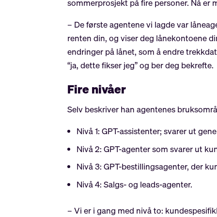
sommerprosjekt på fire personer. Nå er m
– De første agentene vi lagde var låneag
renten din, og viser deg lånekontoene di
endringer på lånet, som å endre trekkdato
“ja, dette fikser jeg” og ber deg bekrefte.
Fire nivåer
Selv beskriver han agentenes bruksområder
Nivå 1: GPT-assistenter; svarer ut gen
Nivå 2: GPT-agenter som svarer ut ku
Nivå 3: GPT-bestillingsagenter, der ku
Nivå 4: Salgs- og leads-agenter.
– Vi er i gang med nivå to: kundespesifi