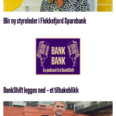
Blir ny styreleder i Flekkefjord Sparebank
BankShift legges ned – et tilbakeblikk