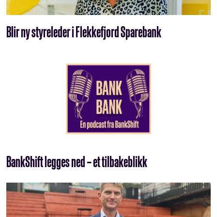
Blir ny styreleder i Flekkefjord Sparebank
BankShift legges ned – et tilbakeblikk