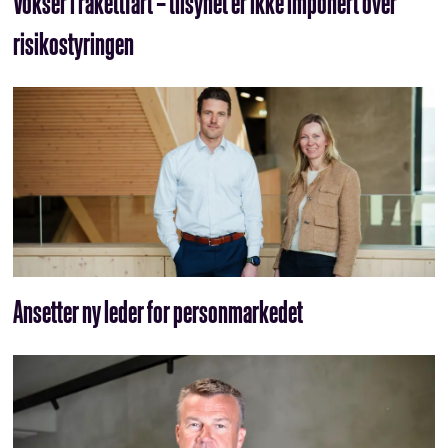
Vokser i rakettfart – tilsynet er ikke imponert over
risikostyringen
Ansetter ny leder for personmarkedet