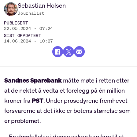
Sebastian
Holsen
Journalist
PUBLISERT
22.05.2024 - 07:24
SIST OPPDATERT
14.06.2024 - 10:27
Sandnes Sparebank
måtte møte i retten etter
at de nektet å vedta et forelegg på én million
kroner fra
PST
. Under prosedyrene fremhevet
forsvarerne at det ikke er botens størrelse som
er problemet.
– En domfellelse i denne saken kan føre til at