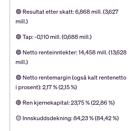
🟢 Resultat etter skatt: 6,868 mill. (3,627
mill.)
🟢 Tap: -0,110 mill. (0,688 mill.)
🟢 Netto renteinntekter: 14,458 mill. (13,628
mill.)
🟢 Netto rentemargin (også kalt rentenetto
i prosent): 2,17 % (2,15 %)
🔴 Ren kjernekapital: 23,75 % (22,86 %)
🟡 Innskuddsdekning: 84,23 % (84,42 %)