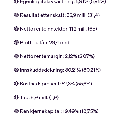
🔴 Egenkapitalavkastning: 5,91% (5,95%)
🟢 Resultat etter skatt: 35,9 mill. (31,4)
🟢 Netto renteinntekter: 112 mill. (65)
🟢 Brutto utlån: 29,4 mrd.
🟢 Netto rentemargin: 2,12% (2,07%)
🟢 Innskuddsdekning: 80,21% (80,21%)
🔴 Kostnadsprosent: 57,3% (55,6%)
🔴 Tap: 8,9 mill. (1,9)
🟢 Ren kjernekapital: 19,49% (18,75%)