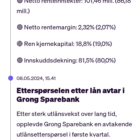
🟢 Netto renteinntekter: 101,46 mill. (86,18
mill.)
🟢 Netto rentemargin: 2,32% (2,07%)
🔴 Ren kjernekapital: 18,8% (19,0%)
🟢 Innskuddsdekning: 81,5% (80,0%)
08.05.2024, 15.41
Etterspørselen etter lån avtar i
Grong Sparebank
Etter sterk utlånsvekst over lang tid,
opplevde Grong Sparebank en avtakende
utlånsetterspørsel i første kvartal.